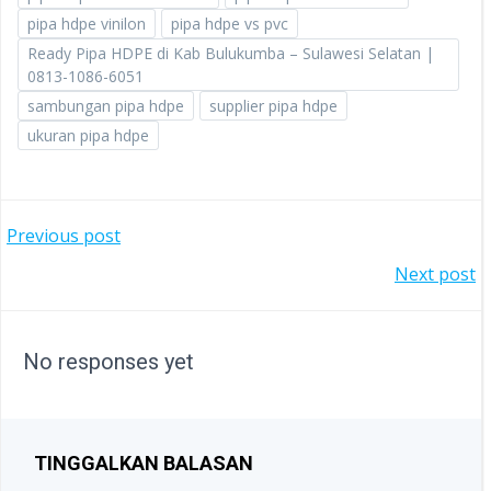
pipa hdpe vinilon
pipa hdpe vs pvc
Ready Pipa HDPE di Kab Bulukumba – Sulawesi Selatan |
0813-1086-6051
sambungan pipa hdpe
supplier pipa hdpe
ukuran pipa hdpe
POST
Previous post
POST
Next post
NAVIGATION
NAVIGATION
No responses yet
TINGGALKAN BALASAN