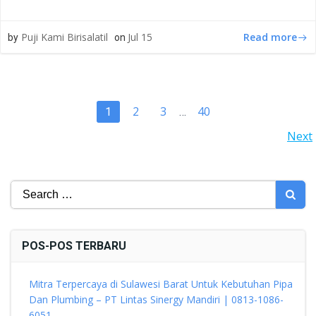
Read more
Puji Kami Birisalatil
Jul 15
by
on
POSTS
Page
Page
Page
2
3
40
Page
1
…
POSTS
Next
NAVIGATION
NAVIGATION
Search
for:
POS-POS TERBARU
Mitra Terpercaya di Sulawesi Barat Untuk Kebutuhan Pipa
Dan Plumbing – PT Lintas Sinergy Mandiri | 0813-1086-
6051