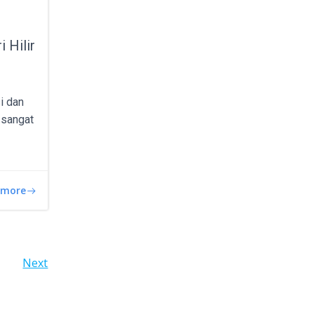
 Hilir
i dan
t sangat
 more
Next
N