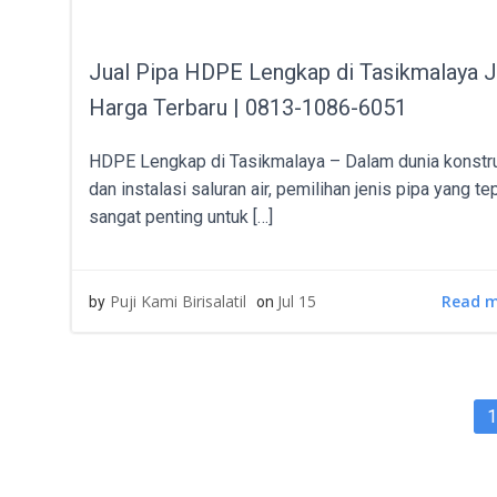
Jual Pipa HDPE Lengkap di Tasikmalaya 
Harga Terbaru | 0813-1086-6051
HDPE Lengkap di Tasikmalaya – Dalam dunia konstr
dan instalasi saluran air, pemilihan jenis pipa yang te
sangat penting untuk […]
Read 
Puji Kami Birisalatil
Jul 15
by
on
POS
P
1
NAV