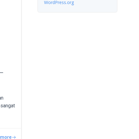
WordPress.org
 –
an
t sangat
 more