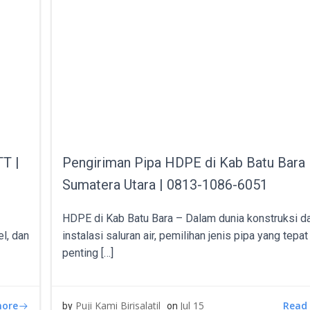
TT |
Pengiriman Pipa HDPE di Kab Batu Bara
Sumatera Utara | 0813-1086-6051
HDPE di Kab Batu Bara – Dalam dunia konstruksi d
el, dan
instalasi saluran air, pemilihan jenis pipa yang tepa
penting […]
more
Read
Puji Kami Birisalatil
Jul 15
by
on