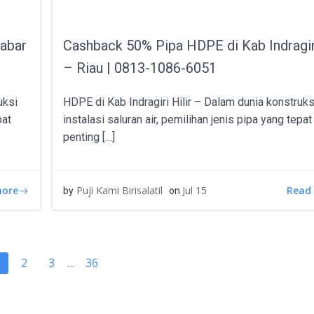
Jabar
Cashback 50% Pipa HDPE di Kab Indragiri
– Riau | 0813-1086-6051
uksi
HDPE di Kab Indragiri Hilir – Dalam dunia konstruks
pat
instalasi saluran air, pemilihan jenis pipa yang tepa
penting […]
more
Read
Puji Kami Birisalatil
Jul 15
by
on
TS
POSTS
Page
Page
Page
2
3
36
age
…
IGATION
NAVIGATIO