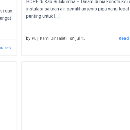
HDPE di Kab Bulukumba – Dalam dunia konstruksi 
instalasi saluran air, pemilihan jenis pipa yang tepa
si dan
penting untuk […]
sangat
Read
Puji Kami Birisalatil
Jul 15
by
on
more