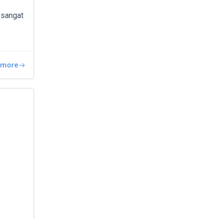
t sangat
 more