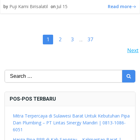
Read more
Puji Kami Birisalatil
Jul 15
by
on
POSTS
Page
Page
Page
2
3
37
Page
1
…
POSTS
Next
NAVIGATION
NAVIGATION
Search
for:
POS-POS TERBARU
Mitra Terpercaya di Sulawesi Barat Untuk Kebutuhan Pipa
Dan Plumbing – PT Lintas Sinergy Mandiri | 0813-1086-
6051
Harga Pipa PPR di Kab Sanggau – Kalimantan Barat |