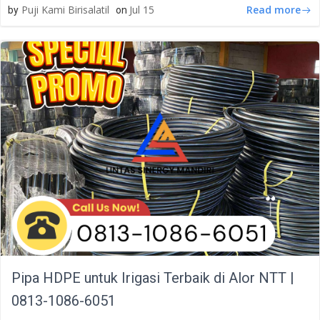
Read more
Puji Kami Birisalatil
Jul 15
by
on
Pipa HDPE untuk Irigasi Terbaik di Alor NTT |
0813-1086-6051