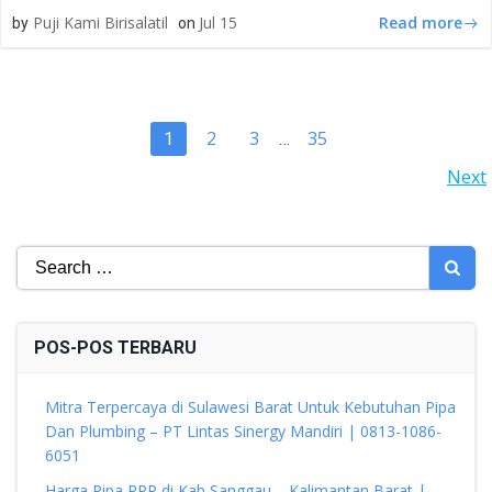
Read more
Puji Kami Birisalatil
Jul 15
by
on
POSTS
Page
Page
Page
2
3
35
Page
1
…
POSTS
Next
NAVIGATION
NAVIGATION
Search
for:
POS-POS TERBARU
Mitra Terpercaya di Sulawesi Barat Untuk Kebutuhan Pipa
Dan Plumbing – PT Lintas Sinergy Mandiri | 0813-1086-
6051
Harga Pipa PPR di Kab Sanggau – Kalimantan Barat |