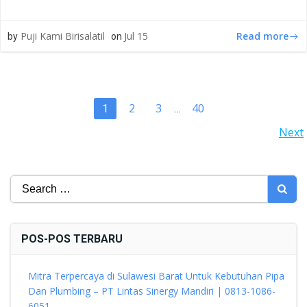
Read more
Puji Kami Birisalatil
Jul 15
by
on
POSTS
Page
Page
Page
2
3
40
Page
1
…
POSTS
Next
NAVIGATION
NAVIGATION
Search
for:
POS-POS TERBARU
Mitra Terpercaya di Sulawesi Barat Untuk Kebutuhan Pipa
Dan Plumbing – PT Lintas Sinergy Mandiri | 0813-1086-
6051