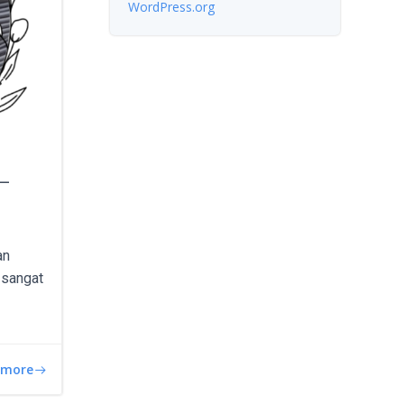
WordPress.org
 –
an
t sangat
 more