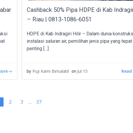
Jabar
Cashback 50% Pipa HDPE di Kab Indragiri
– Riau | 0813-1086-6051
uksi
HDPE di Kab Indragiri Hilir – Dalam dunia konstruks
pat
instalasi saluran air, pemilihan jenis pipa yang tepa
penting […]
more
Read
Puji Kami Birisalatil
Jul 15
by
on
TS
POSTS
Page
Page
Page
2
3
37
age
…
IGATION
NAVIGATIO