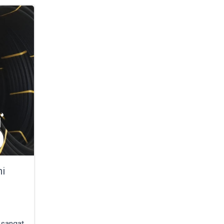
hi
t sangat