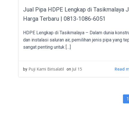
Jual Pipa HDPE Lengkap di Tasikmalaya 
Harga Terbaru | 0813-1086-6051
HDPE Lengkap di Tasikmalaya – Dalam dunia konstr
dan instalasi saluran air, pemilihan jenis pipa yang te
sangat penting untuk […]
Read 
Puji Kami Birisalatil
Jul 15
by
on
POS
P
1
NAV