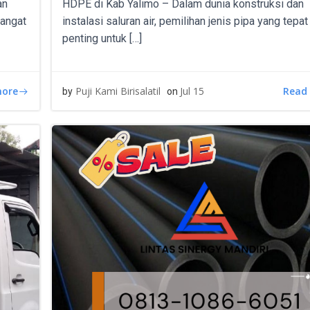
an
HDPE di Kab Yalimo – Dalam dunia konstruksi dan
sangat
instalasi saluran air, pemilihan jenis pipa yang tepa
penting untuk […]
more
Read
Puji Kami Birisalatil
Jul 15
by
on