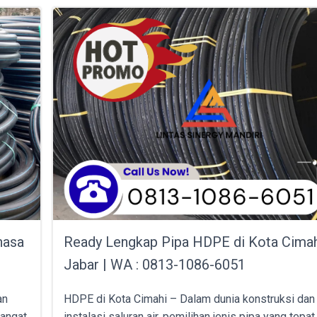
hasa
Ready Lengkap Pipa HDPE di Kota Cima
Jabar | WA : 0813-1086-6051
an
HDPE di Kota Cimahi – Dalam dunia konstruksi dan
sangat
instalasi saluran air, pemilihan jenis pipa yang tepa