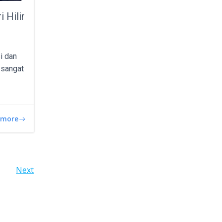
 Hilir
i dan
t sangat
 more
Next
N