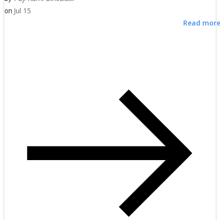
Jul 15
on
Read mor