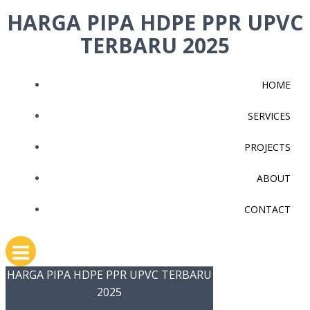
Skip
HARGA PIPA HDPE PPR UPVC
to
TERBARU 2025
content
HOME
SERVICES
PROJECTS
ABOUT
CONTACT
HARGA PIPA HDPE PPR UPVC TERBARU
2025