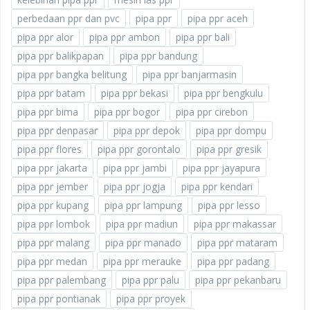
perbedaan ppr dan pvc
pipa ppr
pipa ppr aceh
pipa ppr alor
pipa ppr ambon
pipa ppr bali
pipa ppr balikpapan
pipa ppr bandung
pipa ppr bangka belitung
pipa ppr banjarmasin
pipa ppr batam
pipa ppr bekasi
pipa ppr bengkulu
pipa ppr bima
pipa ppr bogor
pipa ppr cirebon
pipa ppr denpasar
pipa ppr depok
pipa ppr dompu
pipa ppr flores
pipa ppr gorontalo
pipa ppr gresik
pipa ppr jakarta
pipa ppr jambi
pipa ppr jayapura
pipa ppr jember
pipa ppr jogja
pipa ppr kendari
pipa ppr kupang
pipa ppr lampung
pipa ppr lesso
pipa ppr lombok
pipa ppr madiun
pipa ppr makassar
pipa ppr malang
pipa ppr manado
pipa ppr mataram
pipa ppr medan
pipa ppr merauke
pipa ppr padang
pipa ppr palembang
pipa ppr palu
pipa ppr pekanbaru
pipa ppr pontianak
pipa ppr proyek