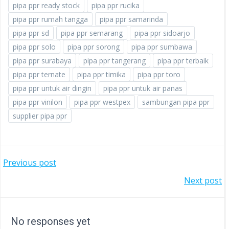
pipa ppr ready stock
pipa ppr rucika
pipa ppr rumah tangga
pipa ppr samarinda
pipa ppr sd
pipa ppr semarang
pipa ppr sidoarjo
pipa ppr solo
pipa ppr sorong
pipa ppr sumbawa
pipa ppr surabaya
pipa ppr tangerang
pipa ppr terbaik
pipa ppr ternate
pipa ppr timika
pipa ppr toro
pipa ppr untuk air dingin
pipa ppr untuk air panas
pipa ppr vinilon
pipa ppr westpex
sambungan pipa ppr
supplier pipa ppr
POST
Previous post
POST
Next post
NAVIGATION
NAVIGATION
No responses yet