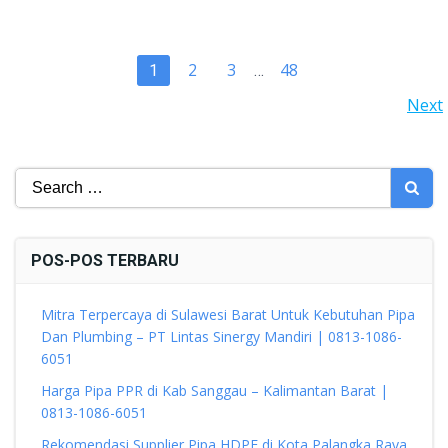
POSTS
Page
Page
Page
2
3
48
Page
1
…
POSTS
Next
NAVIGATION
NAVIGATION
Search
for:
POS-POS TERBARU
Mitra Terpercaya di Sulawesi Barat Untuk Kebutuhan Pipa
Dan Plumbing – PT Lintas Sinergy Mandiri | 0813-1086-
6051
Harga Pipa PPR di Kab Sanggau – Kalimantan Barat |
0813-1086-6051
Rekomendasi Supplier Pipa HDPE di Kota Palangka Raya