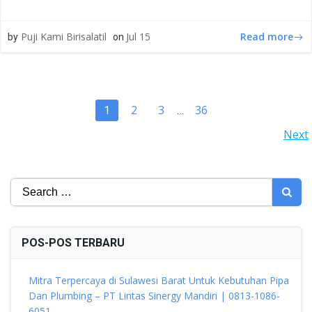
Read more
Puji Kami Birisalatil
Jul 15
by
on
POSTS
Page
Page
Page
2
3
36
Page
1
…
POSTS
Next
NAVIGATION
NAVIGATION
Search
for:
POS-POS TERBARU
Mitra Terpercaya di Sulawesi Barat Untuk Kebutuhan Pipa
Dan Plumbing – PT Lintas Sinergy Mandiri | 0813-1086-
6051