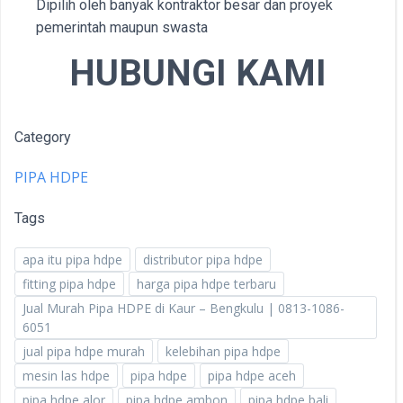
Dipilih oleh banyak kontraktor besar dan proyek
pemerintah maupun swasta
HUBUNGI KAMI
Category
PIPA HDPE
Tags
apa itu pipa hdpe
distributor pipa hdpe
fitting pipa hdpe
harga pipa hdpe terbaru
Jual Murah Pipa HDPE di Kaur – Bengkulu | 0813-1086-
6051
jual pipa hdpe murah
kelebihan pipa hdpe
mesin las hdpe
pipa hdpe
pipa hdpe aceh
pipa hdpe alor
pipa hdpe ambon
pipa hdpe bali