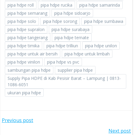
pipa hdpe roll
pipa hdpe rucika
pipa hdpe samarinda
pipa hdpe semarang
pipa hdpe sidoarjo
pipa hdpe solo
pipa hdpe sorong
pipa hdpe sumbawa
pipa hdpe supralon
pipa hdpe surabaya
pipa hdpe tangerang
pipa hdpe ternate
pipa hdpe timika
pipa hdpe trilliun
pipa hdpe unilon
pipa hdpe untuk air bersih
pipa hdpe untuk limbah
pipa hdpe vinilon
pipa hdpe vs pvc
sambungan pipa hdpe
supplier pipa hdpe
Supply Pipa HDPE di Kab Pesisir Barat – Lampung | 0813-
1086-6051
ukuran pipa hdpe
POST
Previous post
POST
Next post