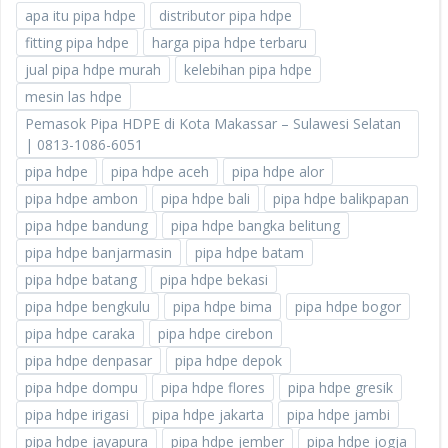
apa itu pipa hdpe
distributor pipa hdpe
fitting pipa hdpe
harga pipa hdpe terbaru
jual pipa hdpe murah
kelebihan pipa hdpe
mesin las hdpe
Pemasok Pipa HDPE di Kota Makassar – Sulawesi Selatan
| 0813-1086-6051
pipa hdpe
pipa hdpe aceh
pipa hdpe alor
pipa hdpe ambon
pipa hdpe bali
pipa hdpe balikpapan
pipa hdpe bandung
pipa hdpe bangka belitung
pipa hdpe banjarmasin
pipa hdpe batam
pipa hdpe batang
pipa hdpe bekasi
pipa hdpe bengkulu
pipa hdpe bima
pipa hdpe bogor
pipa hdpe caraka
pipa hdpe cirebon
pipa hdpe denpasar
pipa hdpe depok
pipa hdpe dompu
pipa hdpe flores
pipa hdpe gresik
pipa hdpe irigasi
pipa hdpe jakarta
pipa hdpe jambi
pipa hdpe jayapura
pipa hdpe jember
pipa hdpe jogja