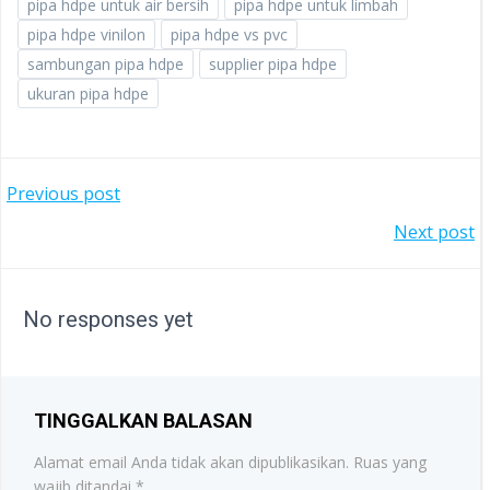
pipa hdpe untuk air bersih
pipa hdpe untuk limbah
pipa hdpe vinilon
pipa hdpe vs pvc
sambungan pipa hdpe
supplier pipa hdpe
ukuran pipa hdpe
POST
Previous post
POST
Next post
NAVIGATION
NAVIGATION
No responses yet
TINGGALKAN BALASAN
Alamat email Anda tidak akan dipublikasikan.
Ruas yang
wajib ditandai
*