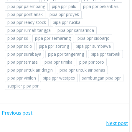
pipa ppr palembang
pipa ppr palu
pipa ppr pekanbaru
pipa ppr pontianak
pipa ppr proyek
pipa ppr ready stock
pipa ppr rucika
pipa ppr rumah tangga
pipa ppr samarinda
pipa ppr sd
pipa ppr semarang
pipa ppr sidoarjo
pipa ppr solo
pipa ppr sorong
pipa ppr sumbawa
pipa ppr surabaya
pipa ppr tangerang
pipa ppr terbaik
pipa ppr ternate
pipa ppr timika
pipa ppr toro
pipa ppr untuk air dingin
pipa ppr untuk air panas
pipa ppr vinilon
pipa ppr westpex
sambungan pipa ppr
supplier pipa ppr
POST
Previous post
POST
Next post
NAVIGATION