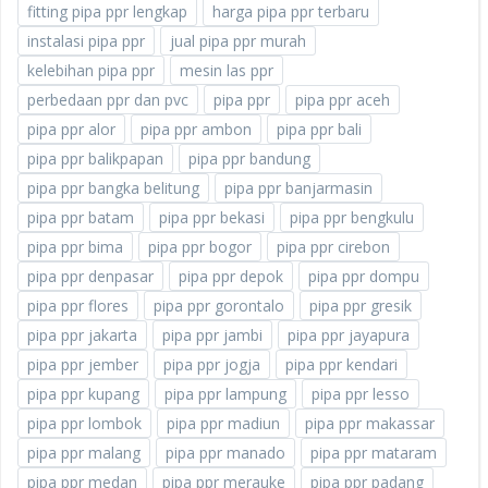
fitting pipa ppr lengkap
harga pipa ppr terbaru
instalasi pipa ppr
jual pipa ppr murah
kelebihan pipa ppr
mesin las ppr
perbedaan ppr dan pvc
pipa ppr
pipa ppr aceh
pipa ppr alor
pipa ppr ambon
pipa ppr bali
pipa ppr balikpapan
pipa ppr bandung
pipa ppr bangka belitung
pipa ppr banjarmasin
pipa ppr batam
pipa ppr bekasi
pipa ppr bengkulu
pipa ppr bima
pipa ppr bogor
pipa ppr cirebon
pipa ppr denpasar
pipa ppr depok
pipa ppr dompu
pipa ppr flores
pipa ppr gorontalo
pipa ppr gresik
pipa ppr jakarta
pipa ppr jambi
pipa ppr jayapura
pipa ppr jember
pipa ppr jogja
pipa ppr kendari
pipa ppr kupang
pipa ppr lampung
pipa ppr lesso
pipa ppr lombok
pipa ppr madiun
pipa ppr makassar
pipa ppr malang
pipa ppr manado
pipa ppr mataram
pipa ppr medan
pipa ppr merauke
pipa ppr padang