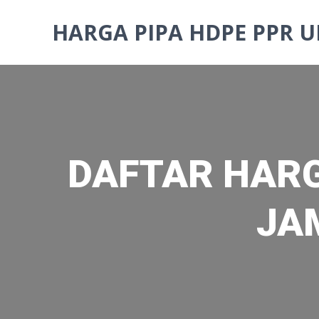
Skip
to
HARGA PIPA HDPE PPR U
content
DAFTAR HARG
JAM