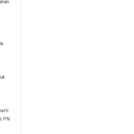
kanan
la
.
tuk
erti
ke PN