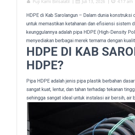
Puji Kami Birisalatil
|
Juli 13, 2026
|
4:17 am
HDPE di Kab Sarolangun – Dalam dunia konstruksi dan
untuk memastikan ketahanan dan efisiensi sistem dis
keunggulannya adalah pipa HDPE (High-Density Poly
menyediakan berbagai merek ternama dengan kualita
HDPE DI KAB SARO
HDPE?
Pipa HDPE adalah jenis pipa plastik berbahan dasar
sangat kuat, lentur, dan tahan terhadap tekanan tinggi
sehingga sangat ideal untuk instalasi air bersih, air 