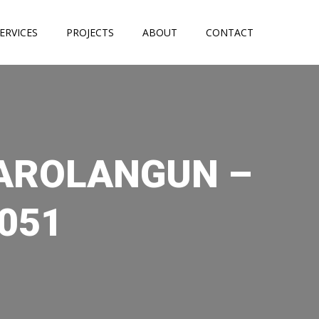
ERVICES
PROJECTS
ABOUT
CONTACT
SAROLANGUN –
6051