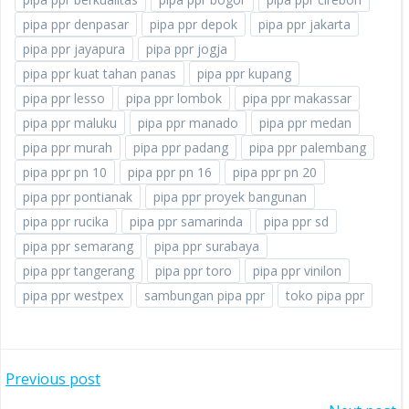
pipa ppr denpasar
pipa ppr depok
pipa ppr jakarta
pipa ppr jayapura
pipa ppr jogja
pipa ppr kuat tahan panas
pipa ppr kupang
pipa ppr lesso
pipa ppr lombok
pipa ppr makassar
pipa ppr maluku
pipa ppr manado
pipa ppr medan
pipa ppr murah
pipa ppr padang
pipa ppr palembang
pipa ppr pn 10
pipa ppr pn 16
pipa ppr pn 20
pipa ppr pontianak
pipa ppr proyek bangunan
pipa ppr rucika
pipa ppr samarinda
pipa ppr sd
pipa ppr semarang
pipa ppr surabaya
pipa ppr tangerang
pipa ppr toro
pipa ppr vinilon
pipa ppr westpex
sambungan pipa ppr
toko pipa ppr
POST
Previous post