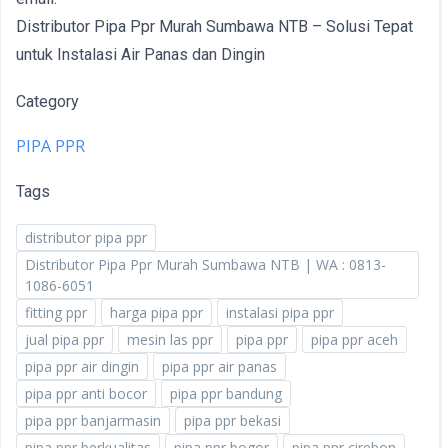
Distributor Pipa Ppr Murah Sumbawa NTB – Solusi Tepat
untuk Instalasi Air Panas dan Dingin
Category
PIPA PPR
Tags
distributor pipa ppr
Distributor Pipa Ppr Murah Sumbawa NTB | WA : 0813-
1086-6051
fitting ppr
harga pipa ppr
instalasi pipa ppr
jual pipa ppr
mesin las ppr
pipa ppr
pipa ppr aceh
pipa ppr air dingin
pipa ppr air panas
pipa ppr anti bocor
pipa ppr bandung
pipa ppr banjarmasin
pipa ppr bekasi
pipa ppr berkualitas
pipa ppr bogor
pipa ppr cirebon