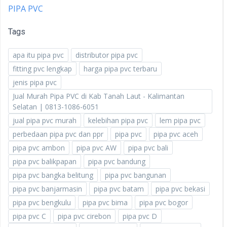
PIPA PVC
Tags
apa itu pipa pvc
distributor pipa pvc
fitting pvc lengkap
harga pipa pvc terbaru
jenis pipa pvc
Jual Murah Pipa PVC di Kab Tanah Laut - Kalimantan
Selatan | 0813-1086-6051
jual pipa pvc murah
kelebihan pipa pvc
lem pipa pvc
perbedaan pipa pvc dan ppr
pipa pvc
pipa pvc aceh
pipa pvc ambon
pipa pvc AW
pipa pvc bali
pipa pvc balikpapan
pipa pvc bandung
pipa pvc bangka belitung
pipa pvc bangunan
pipa pvc banjarmasin
pipa pvc batam
pipa pvc bekasi
pipa pvc bengkulu
pipa pvc bima
pipa pvc bogor
pipa pvc C
pipa pvc cirebon
pipa pvc D