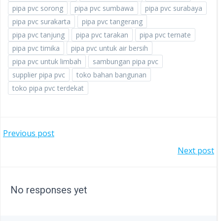
pipa pvc sorong
pipa pvc sumbawa
pipa pvc surabaya
pipa pvc surakarta
pipa pvc tangerang
pipa pvc tanjung
pipa pvc tarakan
pipa pvc ternate
pipa pvc timika
pipa pvc untuk air bersih
pipa pvc untuk limbah
sambungan pipa pvc
supplier pipa pvc
toko bahan bangunan
toko pipa pvc terdekat
POST
Previous post
POST
Next post
NAVIGATION
NAVIGATION
No responses yet