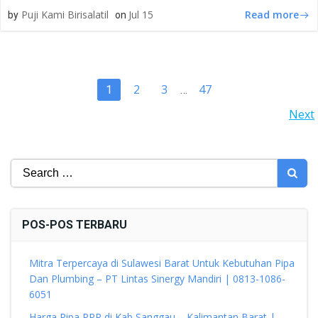
Read more
Puji Kami Birisalatil
Jul 15
by
on
POSTS
Page
Page
Page
2
3
47
Page
1
…
POSTS
Next
NAVIGATION
NAVIGATION
Search
for:
POS-POS TERBARU
Mitra Terpercaya di Sulawesi Barat Untuk Kebutuhan Pipa
Dan Plumbing – PT Lintas Sinergy Mandiri | 0813-1086-
6051
Harga Pipa PPR di Kab Sanggau – Kalimantan Barat |