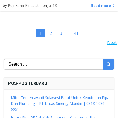
Read more
Puji Kami Birisalatil
Jul 13
by
on
POSTS
Page
Page
Page
2
3
41
Page
1
…
POSTS
Next
NAVIGATION
NAVIGATION
Search
for:
POS-POS TERBARU
Mitra Terpercaya di Sulawesi Barat Untuk Kebutuhan Pipa
Dan Plumbing – PT Lintas Sinergy Mandiri | 0813-1086-
6051
Harga Pipa PPR di Kab Sanggau – Kalimantan Barat |