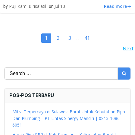
Read more
Puji Kami Birisalatil
Jul 13
by
on
POSTS
Page
Page
Page
2
3
41
Page
1
…
POSTS
Next
NAVIGATION
NAVIGATION
Search
for:
POS-POS TERBARU
Mitra Terpercaya di Sulawesi Barat Untuk Kebutuhan Pipa
Dan Plumbing – PT Lintas Sinergy Mandiri | 0813-1086-
6051
Harga Pipa PPR di Kab Sanggau – Kalimantan Barat |