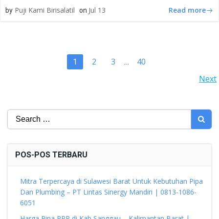
Read more
Puji Kami Birisalatil
Jul 13
by
on
POSTS
Page
Page
Page
2
3
40
Page
1
…
POSTS
Next
NAVIGATION
NAVIGATION
Search
for:
POS-POS TERBARU
Mitra Terpercaya di Sulawesi Barat Untuk Kebutuhan Pipa
Dan Plumbing – PT Lintas Sinergy Mandiri | 0813-1086-
6051
Harga Pipa PPR di Kab Sanggau – Kalimantan Barat |