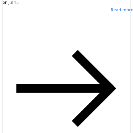
Jul 15
on
Read mor