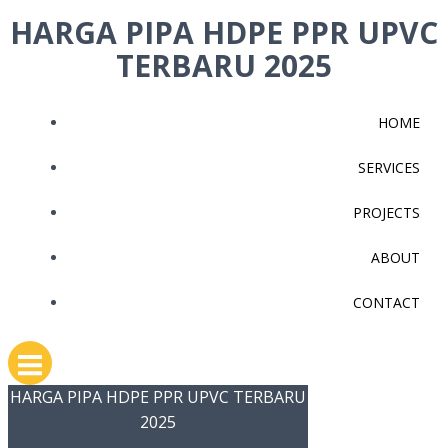
Skip
HARGA PIPA HDPE PPR UPVC
to
TERBARU 2025
content
HOME
SERVICES
PROJECTS
ABOUT
CONTACT
HARGA PIPA HDPE PPR UPVC TERBARU
2025