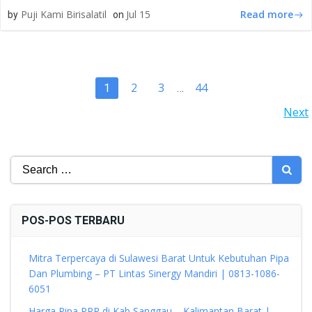
Read more
Puji Kami Birisalatil
Jul 15
by
on
POSTS
Page
Page
Page
2
3
44
Page
1
…
POSTS
Next
NAVIGATION
NAVIGATION
Search
for:
POS-POS TERBARU
Mitra Terpercaya di Sulawesi Barat Untuk Kebutuhan Pipa
Dan Plumbing – PT Lintas Sinergy Mandiri | 0813-1086-
6051
Harga Pipa PPR di Kab Sanggau – Kalimantan Barat |