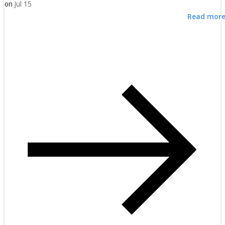
Jul 15
on
Read mor