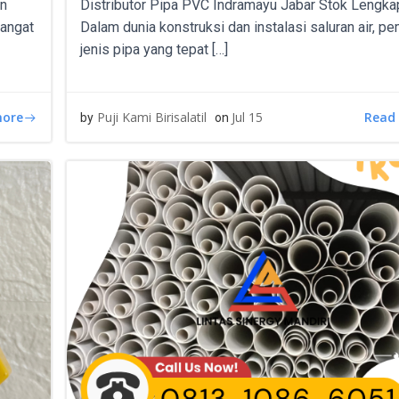
an
Distributor Pipa PVC Indramayu Jabar Stok Lengka
sangat
Dalam dunia konstruksi dan instalasi saluran air, pe
jenis pipa yang tepat […]
more
Read
Puji Kami Birisalatil
Jul 15
by
on