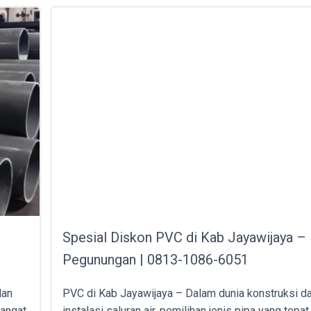
Spesial Diskon PVC di Kab Jayawijaya –
Pegunungan | 0813-1086-6051
dan
PVC di Kab Jayawijaya – Dalam dunia konstruksi d
sangat
instalasi saluran air, pemilihan jenis pipa yang tepa