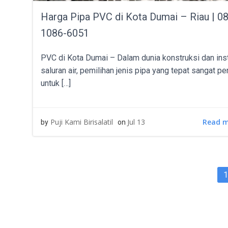
Harga Pipa PVC di Kota Dumai – Riau | 0
1086-6051
PVC di Kota Dumai – Dalam dunia konstruksi dan inst
saluran air, pemilihan jenis pipa yang tepat sangat pe
untuk […]
Read 
Puji Kami Birisalatil
Jul 13
by
on
POS
P
1
NAV