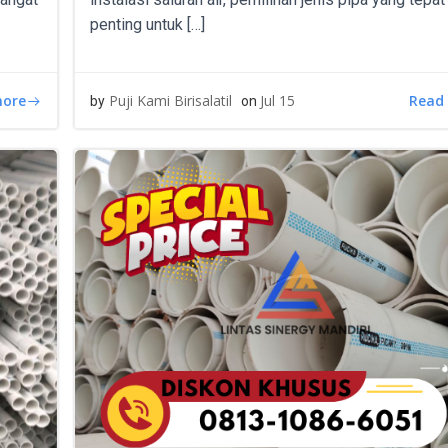
penting untuk […]
more
Read
Puji Kami Birisalatil
Jul 15
by
on