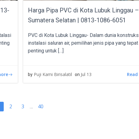
813-
Harga Pipa PVC di Kota Lubuk Linggau 
Sumatera Selatan | 0813-1086-6051
alasi
PVC di Kota Lubuk Linggau- Dalam dunia konstruks
nting
instalasi saluran air, pemilihan jenis pipa yang tepa
penting untuk […]
more
Read
Puji Kami Birisalatil
Jul 13
by
on
TS
POSTS
Page
Page
Page
2
3
40
age
…
IGATION
NAVIGATIO