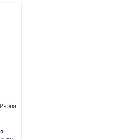
 Papua
an
t sangat