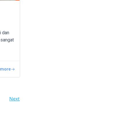
–
i dan
t sangat
 more
Next
N