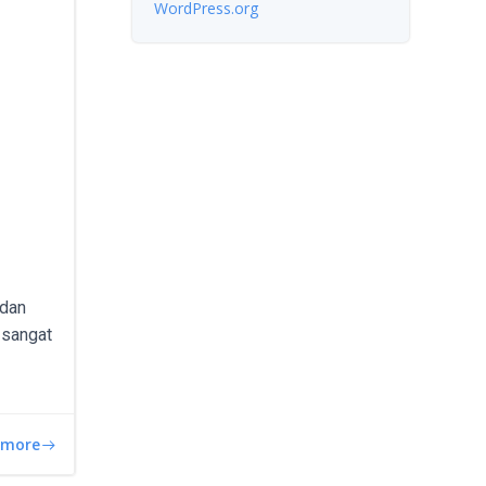
WordPress.org
 dan
t sangat
 more