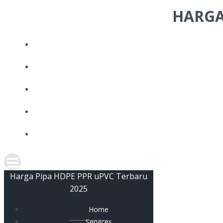
Skip
HARGA
to
content
Harga Pipa HDPE PPR uPVC Terbaru
2025
Home
Services