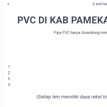
6 inch k
PVC DI
KAB PAMEK
Pipa PVC hanya disambung mengg
|
Setiap lem memiliki daya rekat t