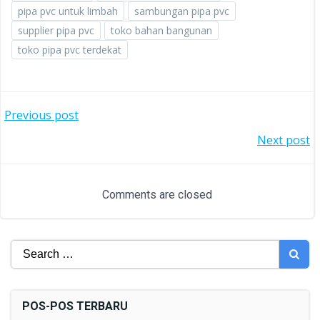
pipa pvc untuk limbah
sambungan pipa pvc
supplier pipa pvc
toko bahan bangunan
toko pipa pvc terdekat
POST
Previous post
POST
Next post
NAVIGATION
NAVIGATION
Comments are closed
Search
for:
POS-POS TERBARU