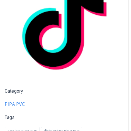
Category
PIPA PVC
Tags
apa itu pipa pvc
distributor pipa pvc