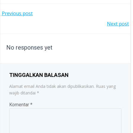
POST
Previous post
POST
Next post
NAVIGATION
NAVIGATION
No responses yet
TINGGALKAN BALASAN
Alamat email Anda tidak akan dipublikasikan.
Ruas yang
wajib ditandai
*
Komentar
*