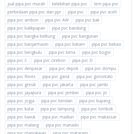
jual pipa pvc murah
kelebihan pipa pvc
lem pipa pvc
perbedaan pipa pvc dan ppr
pipa pvc
pipa pvc aceh
pipa pvc ambon
pipa pvc AW
pipa pvc bali
pipa pvc balikpapan
pipa pvc bandung
pipa pvc bangka belitung
pipa pvc bangunan
pipa pvc banjarmasin
pipa pvc batam
pipa pvc bekasi
pipa pvc bengkulu
pipa pvc bima
pipa pvc bogor
pipa pvc C
pipa pvc cirebon
pipa pvc D
pipa pvc denpasar
pipa pvc depok
pipa pvc dompu
pipa pvc flores
pipa pvc garut
pipa pvc gorontalo
pipa pvc gresik
pipa pvc jakarta
pipa pvc jambi
pipa pvc jayapura
pipa pvc jember
pipa pvc jis
pipa pvc jogja
pipa pvc kendari
pipa pvc kupang
pipa pvc kutai
pipa pvc lampung
pipa pvc lombok
pipa pvc luwuk
pipa pvc madiun
pipa pvc makassar
pipa pvc malang
pipa pvc manado
pipa pvc manokwari
pipa pvc mataram