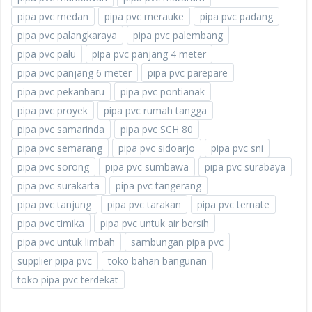
pipa pvc medan
pipa pvc merauke
pipa pvc padang
pipa pvc palangkaraya
pipa pvc palembang
pipa pvc palu
pipa pvc panjang 4 meter
pipa pvc panjang 6 meter
pipa pvc parepare
pipa pvc pekanbaru
pipa pvc pontianak
pipa pvc proyek
pipa pvc rumah tangga
pipa pvc samarinda
pipa pvc SCH 80
pipa pvc semarang
pipa pvc sidoarjo
pipa pvc sni
pipa pvc sorong
pipa pvc sumbawa
pipa pvc surabaya
pipa pvc surakarta
pipa pvc tangerang
pipa pvc tanjung
pipa pvc tarakan
pipa pvc ternate
pipa pvc timika
pipa pvc untuk air bersih
pipa pvc untuk limbah
sambungan pipa pvc
supplier pipa pvc
toko bahan bangunan
toko pipa pvc terdekat