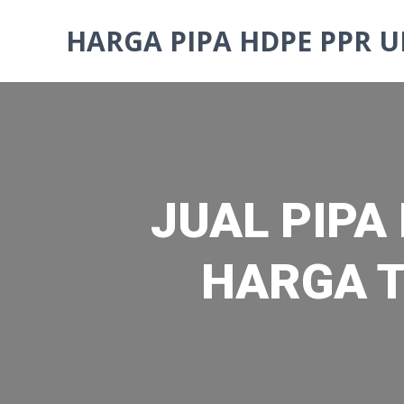
Skip
to
HARGA PIPA HDPE PPR U
content
JUAL PIPA
HARGA T