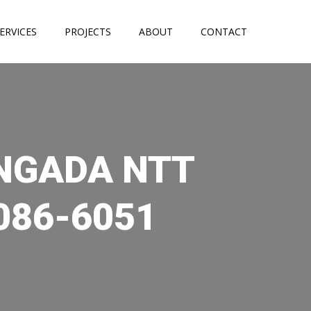
ERVICES
PROJECTS
ABOUT
CONTACT
 NGADA NTT
086-6051