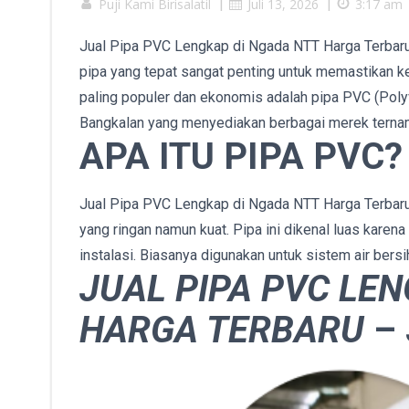
Puji Kami Birisalatil
|
Juli 13, 2026
|
3:17 am
Jual Pipa PVC Lengkap di Ngada NTT Harga Terbaru – 
pipa yang tepat sangat penting untuk memastikan ket
paling populer dan ekonomis adalah pipa PVC (Polyvi
Bangkalan yang menyediakan berbagai merek ternama
APA ITU PIPA PVC?
Jual Pipa PVC Lengkap di Ngada NTT Harga Terbaru –
yang ringan namun kuat. Pipa ini dikenal luas karen
instalasi. Biasanya digunakan untuk sistem air bersih
JUAL PIPA PVC LE
HARGA TERBARU
–