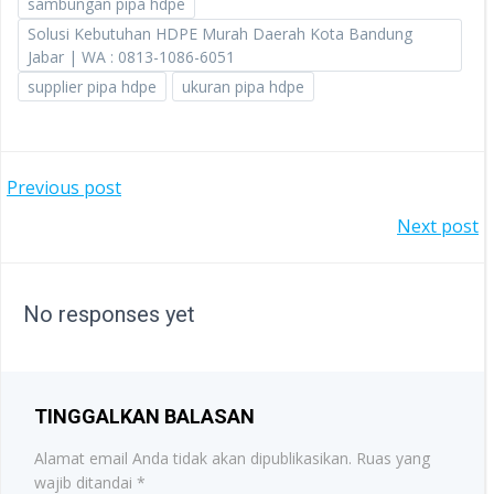
sambungan pipa hdpe
Solusi Kebutuhan HDPE Murah Daerah Kota Bandung
Jabar | WA : 0813-1086-6051
supplier pipa hdpe
ukuran pipa hdpe
POST
Previous post
POST
Next post
NAVIGATION
NAVIGATION
No responses yet
TINGGALKAN BALASAN
Alamat email Anda tidak akan dipublikasikan.
Ruas yang
wajib ditandai
*