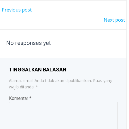
POST
Previous post
POST
Next post
NAVIGATION
NAVIGATION
No responses yet
TINGGALKAN BALASAN
Alamat email Anda tidak akan dipublikasikan.
Ruas yang
wajib ditandai
*
Komentar
*