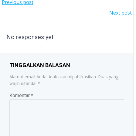
POST
Previous post
POST
Next post
NAVIGATION
NAVIGATION
No responses yet
TINGGALKAN BALASAN
Alamat email Anda tidak akan dipublikasikan.
Ruas yang
wajib ditandai
*
Komentar
*