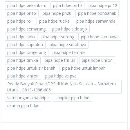
pipa hdpe pekanbaru
pipa hdpe pn10
pipa hdpe pn12
pipa hdpe pn16
pipa hdpe pn20
pipa hdpe pontianak
pipa hdpe roll
pipa hdpe rucika
pipa hdpe samarinda
pipa hdpe semarang
pipa hdpe sidoarjo
pipa hdpe solo
pipa hdpe sorong
pipa hdpe sumbawa
pipa hdpe supralon
pipa hdpe surabaya
pipa hdpe tangerang
pipa hdpe ternate
pipa hdpe timika
pipa hdpe trilliun
pipa hdpe unilon
pipa hdpe untuk air bersih
pipa hdpe untuk limbah
pipa hdpe vinilon
pipa hdpe vs pvc
Ready Banyak Pipa HDPE di Kab Nias Selatan – Sumatera
Utara | 0813-1086-6051
sambungan pipa hdpe
supplier pipa hdpe
ukuran pipa hdpe