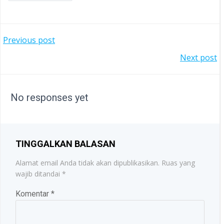
POST
Previous post
POST
Next post
NAVIGATION
NAVIGATION
No responses yet
TINGGALKAN BALASAN
Alamat email Anda tidak akan dipublikasikan.
Ruas yang
wajib ditandai
*
Komentar
*