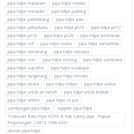
pipa hdpe mataram
pipa hdpe medan
pipa hdpe merauke
pipa hdpe padang
pipa hdpe palembang
pipa hdpe palu
pipa hdpe pekanbaru
pipa hdpe pn10
pipa hdpe pn12
pipa hdpe pn16
pipa hdpe pn20
pipa hdpe pontianak
pipa hdpe roll
pipa hdpe rucika
pipa hdpe samarinda
pipa hdpe semarang
pipa hdpe sidoarjo
pipa hdpe solo
pipa hdpe sorong
pipa hdpe sumbawa
pipa hdpe supralon
pipa hdpe surabaya
pipa hdpe tangerang
pipa hdpe ternate
pipa hdpe timika
pipa hdpe trilliun
pipa hdpe unilon
pipa hdpe untuk air bersih
pipa hdpe untuk limbah
pipa hdpe vinilon
pipa hdpe vs pvc
sambungan pipa hdpe
supplier pipa hdpe
Trobosan Baru Pipa HDPE di Kab Lanny Jaya - Papua
Pegunungan | 0813-1086-6051
ukuran pipa hdpe