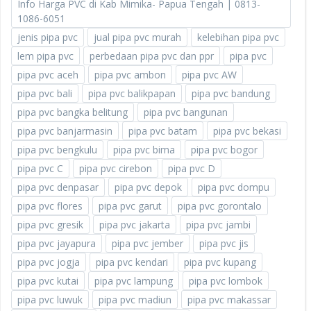
Info Harga PVC di Kab Mimika- Papua Tengah | 0813-
1086-6051
jenis pipa pvc
jual pipa pvc murah
kelebihan pipa pvc
lem pipa pvc
perbedaan pipa pvc dan ppr
pipa pvc
pipa pvc aceh
pipa pvc ambon
pipa pvc AW
pipa pvc bali
pipa pvc balikpapan
pipa pvc bandung
pipa pvc bangka belitung
pipa pvc bangunan
pipa pvc banjarmasin
pipa pvc batam
pipa pvc bekasi
pipa pvc bengkulu
pipa pvc bima
pipa pvc bogor
pipa pvc C
pipa pvc cirebon
pipa pvc D
pipa pvc denpasar
pipa pvc depok
pipa pvc dompu
pipa pvc flores
pipa pvc garut
pipa pvc gorontalo
pipa pvc gresik
pipa pvc jakarta
pipa pvc jambi
pipa pvc jayapura
pipa pvc jember
pipa pvc jis
pipa pvc jogja
pipa pvc kendari
pipa pvc kupang
pipa pvc kutai
pipa pvc lampung
pipa pvc lombok
pipa pvc luwuk
pipa pvc madiun
pipa pvc makassar