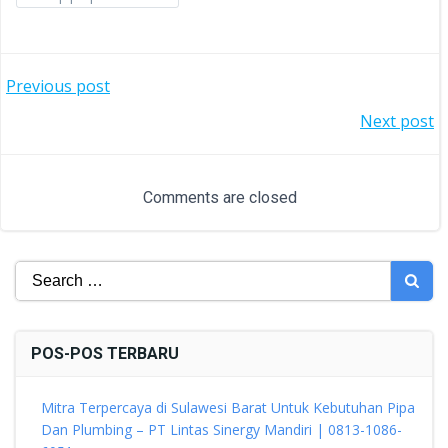
POST
Previous post
POST
Next post
NAVIGATION
NAVIGATION
Comments are closed
Search
for:
POS-POS TERBARU
Mitra Terpercaya di Sulawesi Barat Untuk Kebutuhan Pipa
Dan Plumbing – PT Lintas Sinergy Mandiri | 0813-1086-