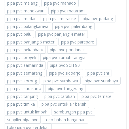
pipa pvc malang
pipa pvc manado
pipa pvc manokwari
pipa pvc mataram
pipa pvc medan
pipa pvc merauke
pipa pvc padang
pipa pvc palangkaraya
pipa pvc palembang
pipa pvc palu
pipa pvc panjang 4 meter
pipa pvc panjang 6 meter
pipa pvc parepare
pipa pvc pekanbaru
pipa pvc pontianak
pipa pvc proyek
pipa pvc rumah tangga
pipa pvc samarinda
pipa pvc SCH 80
pipa pvc semarang
pipa pvc sidoarjo
pipa pvc sni
pipa pvc sorong
pipa pvc sumbawa
pipa pvc surabaya
pipa pvc surakarta
pipa pvc tangerang
pipa pvc tanjung
pipa pvc tarakan
pipa pvc ternate
pipa pvc timika
pipa pvc untuk air bersih
pipa pvc untuk limbah
sambungan pipa pvc
supplier pipa pvc
toko bahan bangunan
toko pipa pvc terdekat