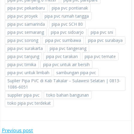
pipa pvc pekanbaru
pipa pvc pontianak
pipa pvc proyek
pipa pvc rumah tangga
pipa pvc samarinda
pipa pvc SCH 80
pipa pvc semarang
pipa pvc sidoarjo
pipa pvc sni
pipa pvc sorong
pipa pvc sumbawa
pipa pvc surabaya
pipa pvc surakarta
pipa pvc tangerang
pipa pvc tanjung
pipa pvc tarakan
pipa pvc ternate
pipa pvc timika
pipa pvc untuk air bersih
pipa pvc untuk limbah
sambungan pipa pvc
Suplier Pipa PVC di Kab Takalar – Sulawesi Selatan | 0813-
1086-6051
supplier pipa pvc
toko bahan bangunan
toko pipa pvc terdekat
POST
Previous post