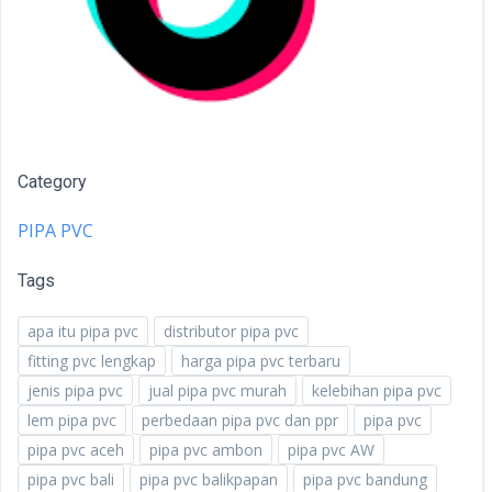
Category
PIPA PVC
Tags
apa itu pipa pvc
distributor pipa pvc
fitting pvc lengkap
harga pipa pvc terbaru
jenis pipa pvc
jual pipa pvc murah
kelebihan pipa pvc
lem pipa pvc
perbedaan pipa pvc dan ppr
pipa pvc
pipa pvc aceh
pipa pvc ambon
pipa pvc AW
pipa pvc bali
pipa pvc balikpapan
pipa pvc bandung