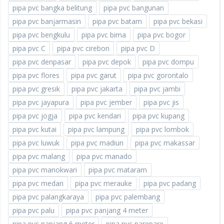
pipa pvc bangka belitung
pipa pvc bangunan
pipa pvc banjarmasin
pipa pvc batam
pipa pvc bekasi
pipa pvc bengkulu
pipa pvc bima
pipa pvc bogor
pipa pvc C
pipa pvc cirebon
pipa pvc D
pipa pvc denpasar
pipa pvc depok
pipa pvc dompu
pipa pvc flores
pipa pvc garut
pipa pvc gorontalo
pipa pvc gresik
pipa pvc jakarta
pipa pvc jambi
pipa pvc jayapura
pipa pvc jember
pipa pvc jis
pipa pvc jogja
pipa pvc kendari
pipa pvc kupang
pipa pvc kutai
pipa pvc lampung
pipa pvc lombok
pipa pvc luwuk
pipa pvc madiun
pipa pvc makassar
pipa pvc malang
pipa pvc manado
pipa pvc manokwari
pipa pvc mataram
pipa pvc medan
pipa pvc merauke
pipa pvc padang
pipa pvc palangkaraya
pipa pvc palembang
pipa pvc palu
pipa pvc panjang 4 meter
pipa pvc panjang 6 meter
pipa pvc parepare