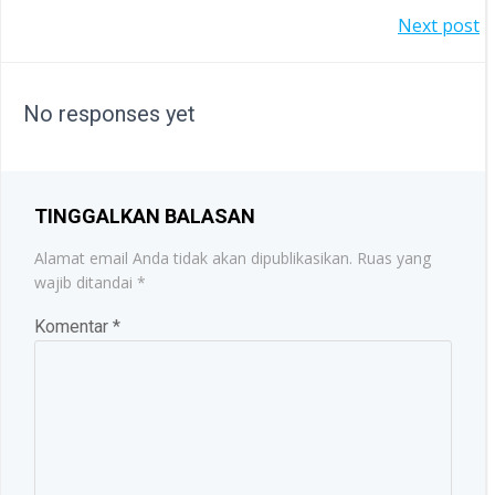
POST
Next post
NAVIGATION
NAVIGATION
No responses yet
TINGGALKAN BALASAN
Alamat email Anda tidak akan dipublikasikan.
Ruas yang
wajib ditandai
*
Komentar
*