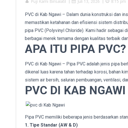
Puji Kami Birisalatil
|
Juli 13, 2026
|
8:15 pm
PVC di Kab Ngawi – Dalam dunia konstruksi dan insta
memastikan ketahanan dan efisiensi sistem distribus
pipa PVC (Polyvinyl Chloride). Kami hadir sebagai 
berbagai merek ternama dengan kualitas terbaik dan
APA ITU PIPA PVC?
PVC di Kab Ngawi – Pipa PVC adalah jenis pipa berba
dikenal luas karena tahan terhadap korosi, bahan ki
sistem air bersih, saluran pembuangan, ventilasi, dan
PVC DI KAB NGAWI 
Pipa PVC memiliki beberapa jenis berdasarkan stan
1. Tipe Standar (AW & D)