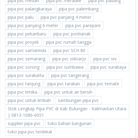
pipa pvc medan
pipa pvc merauke
pipa pvc padang
pipa pvc palangkaraya
pipa pvc palembang
pipa pvc palu
pipa pvc panjang 4 meter
pipa pvc panjang 6 meter
pipa pvc parepare
pipa pvc pekanbaru
pipa pvc pontianak
pipa pvc proyek
pipa pvc rumah tangga
pipa pvc samarinda
pipa pvc SCH 80
pipa pvc semarang
pipa pvc sidoarjo
pipa pvc sni
pipa pvc sorong
pipa pvc sumbawa
pipa pvc surabaya
pipa pvc surakarta
pipa pvc tangerang
pipa pvc tanjung
pipa pvc tarakan
pipa pvc ternate
pipa pvc timika
pipa pvc untuk air bersih
pipa pvc untuk limbah
sambungan pipa pvc
Stok Lengkap Pipa PVC di Kab Bulungan - Kalimantan Utara
| 0813-1086-6051
supplier pipa pvc
toko bahan bangunan
toko pipa pvc terdekat