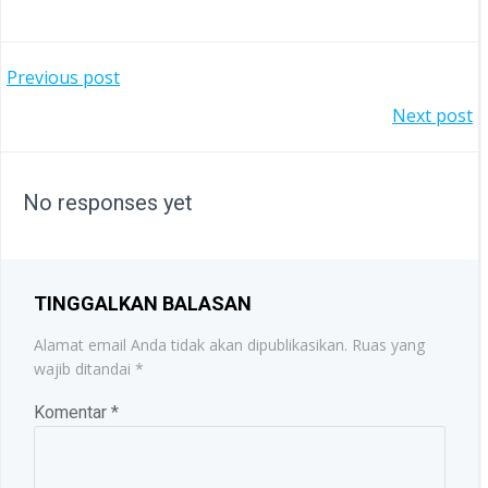
POST
Previous post
POST
Next post
NAVIGATION
NAVIGATION
No responses yet
TINGGALKAN BALASAN
Alamat email Anda tidak akan dipublikasikan.
Ruas yang
wajib ditandai
*
Komentar
*