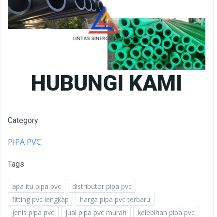
HUBUNGI KAMI
Category
PIPA PVC
Tags
apa itu pipa pvc
distributor pipa pvc
fitting pvc lengkap
harga pipa pvc terbaru
jenis pipa pvc
jual pipa pvc murah
kelebihan pipa pvc