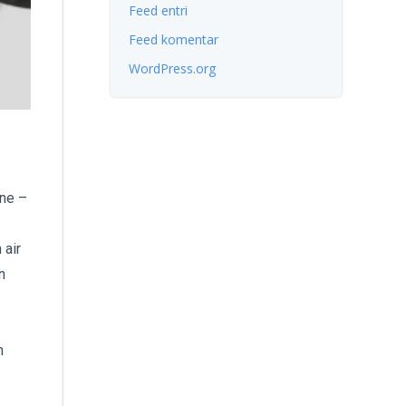
Feed entri
Feed komentar
WordPress.org
ene –
 air
n
n