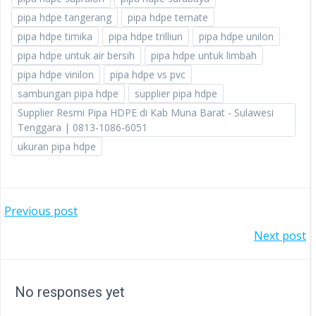
pipa hdpe tangerang
pipa hdpe ternate
pipa hdpe timika
pipa hdpe trilliun
pipa hdpe unilon
pipa hdpe untuk air bersih
pipa hdpe untuk limbah
pipa hdpe vinilon
pipa hdpe vs pvc
sambungan pipa hdpe
supplier pipa hdpe
Supplier Resmi Pipa HDPE di Kab Muna Barat - Sulawesi
Tenggara | 0813-1086-6051
ukuran pipa hdpe
POST
Previous post
POST
Next post
NAVIGATION
NAVIGATION
No responses yet