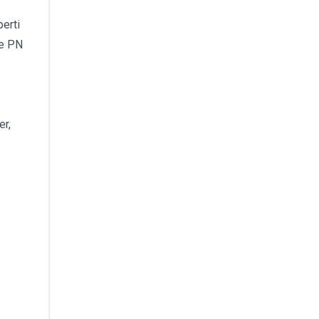
erti
ke PN
er,