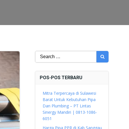
Search
for:
POS-POS TERBARU
Mitra Terpercaya di Sulawesi
Barat Untuk Kebutuhan Pipa
Dan Plumbing – PT Lintas
Sinergy Mandiri | 0813-1086-
6051
Harga Pipa PPR di Kab Sanggau