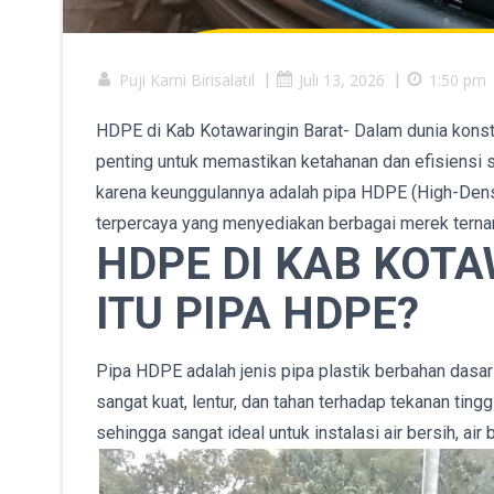
Puji Kami Birisalatil
|
Juli 13, 2026
|
1:50 pm
HDPE di Kab Kotawaringin Barat- Dalam dunia konstru
penting untuk memastikan ketahanan dan efisiensi si
karena keunggulannya adalah pipa HDPE (High-Densi
terpercaya yang menyediakan berbagai merek ternam
HDPE DI KAB KOTA
ITU PIPA HDPE?
Pipa HDPE adalah jenis pipa plastik berbahan dasar
sangat kuat, lentur, dan tahan terhadap tekanan tinggi
sehingga sangat ideal untuk instalasi air bersih, air 