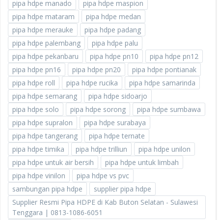
pipa hdpe manado
pipa hdpe maspion
pipa hdpe mataram
pipa hdpe medan
pipa hdpe merauke
pipa hdpe padang
pipa hdpe palembang
pipa hdpe palu
pipa hdpe pekanbaru
pipa hdpe pn10
pipa hdpe pn12
pipa hdpe pn16
pipa hdpe pn20
pipa hdpe pontianak
pipa hdpe roll
pipa hdpe rucika
pipa hdpe samarinda
pipa hdpe semarang
pipa hdpe sidoarjo
pipa hdpe solo
pipa hdpe sorong
pipa hdpe sumbawa
pipa hdpe supralon
pipa hdpe surabaya
pipa hdpe tangerang
pipa hdpe ternate
pipa hdpe timika
pipa hdpe trilliun
pipa hdpe unilon
pipa hdpe untuk air bersih
pipa hdpe untuk limbah
pipa hdpe vinilon
pipa hdpe vs pvc
sambungan pipa hdpe
supplier pipa hdpe
Supplier Resmi Pipa HDPE di Kab Buton Selatan - Sulawesi
Tenggara | 0813-1086-6051