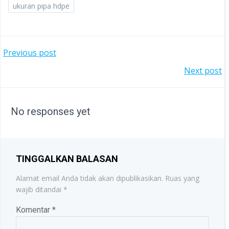
ukuran pipa hdpe
POST
Previous post
POST
Next post
NAVIGATION
NAVIGATION
No responses yet
TINGGALKAN BALASAN
Alamat email Anda tidak akan dipublikasikan.
Ruas yang
wajib ditandai
*
Komentar
*