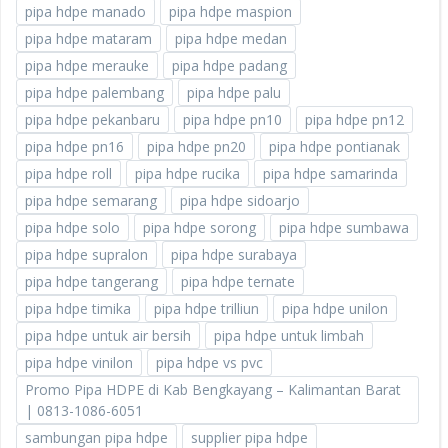
pipa hdpe manado
pipa hdpe maspion
pipa hdpe mataram
pipa hdpe medan
pipa hdpe merauke
pipa hdpe padang
pipa hdpe palembang
pipa hdpe palu
pipa hdpe pekanbaru
pipa hdpe pn10
pipa hdpe pn12
pipa hdpe pn16
pipa hdpe pn20
pipa hdpe pontianak
pipa hdpe roll
pipa hdpe rucika
pipa hdpe samarinda
pipa hdpe semarang
pipa hdpe sidoarjo
pipa hdpe solo
pipa hdpe sorong
pipa hdpe sumbawa
pipa hdpe supralon
pipa hdpe surabaya
pipa hdpe tangerang
pipa hdpe ternate
pipa hdpe timika
pipa hdpe trilliun
pipa hdpe unilon
pipa hdpe untuk air bersih
pipa hdpe untuk limbah
pipa hdpe vinilon
pipa hdpe vs pvc
Promo Pipa HDPE di Kab Bengkayang – Kalimantan Barat
| 0813-1086-6051
sambungan pipa hdpe
supplier pipa hdpe