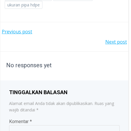
ukuran pipa hdpe
POST
Previous post
POST
Next post
NAVIGATION
NAVIGATION
No responses yet
TINGGALKAN BALASAN
Alamat email Anda tidak akan dipublikasikan.
Ruas yang
wajib ditandai
*
Komentar
*