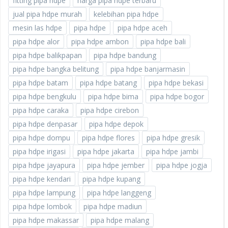
fitting pipa hdpe
harga pipa hdpe terbaru
jual pipa hdpe murah
kelebihan pipa hdpe
mesin las hdpe
pipa hdpe
pipa hdpe aceh
pipa hdpe alor
pipa hdpe ambon
pipa hdpe bali
pipa hdpe balikpapan
pipa hdpe bandung
pipa hdpe bangka belitung
pipa hdpe banjarmasin
pipa hdpe batam
pipa hdpe batang
pipa hdpe bekasi
pipa hdpe bengkulu
pipa hdpe bima
pipa hdpe bogor
pipa hdpe caraka
pipa hdpe cirebon
pipa hdpe denpasar
pipa hdpe depok
pipa hdpe dompu
pipa hdpe flores
pipa hdpe gresik
pipa hdpe irigasi
pipa hdpe jakarta
pipa hdpe jambi
pipa hdpe jayapura
pipa hdpe jember
pipa hdpe jogja
pipa hdpe kendari
pipa hdpe kupang
pipa hdpe lampung
pipa hdpe langgeng
pipa hdpe lombok
pipa hdpe madiun
pipa hdpe makassar
pipa hdpe malang