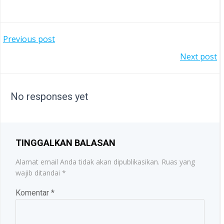
POST
Previous post
POST
Next post
NAVIGATION
NAVIGATION
No responses yet
TINGGALKAN BALASAN
Alamat email Anda tidak akan dipublikasikan.
Ruas yang
wajib ditandai
*
Komentar
*