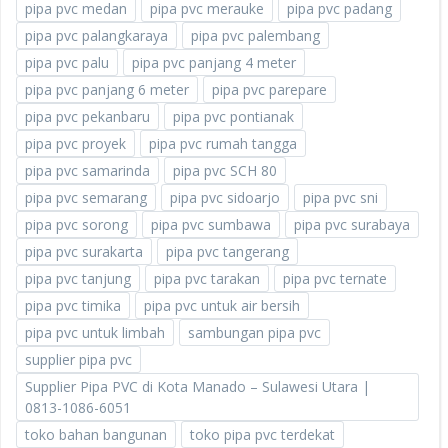
pipa pvc medan
pipa pvc merauke
pipa pvc padang
pipa pvc palangkaraya
pipa pvc palembang
pipa pvc palu
pipa pvc panjang 4 meter
pipa pvc panjang 6 meter
pipa pvc parepare
pipa pvc pekanbaru
pipa pvc pontianak
pipa pvc proyek
pipa pvc rumah tangga
pipa pvc samarinda
pipa pvc SCH 80
pipa pvc semarang
pipa pvc sidoarjo
pipa pvc sni
pipa pvc sorong
pipa pvc sumbawa
pipa pvc surabaya
pipa pvc surakarta
pipa pvc tangerang
pipa pvc tanjung
pipa pvc tarakan
pipa pvc ternate
pipa pvc timika
pipa pvc untuk air bersih
pipa pvc untuk limbah
sambungan pipa pvc
supplier pipa pvc
Supplier Pipa PVC di Kota Manado – Sulawesi Utara |
0813-1086-6051
toko bahan bangunan
toko pipa pvc terdekat