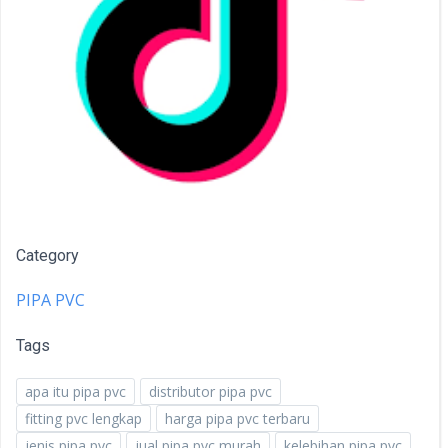
Category
PIPA PVC
Tags
apa itu pipa pvc
distributor pipa pvc
fitting pvc lengkap
harga pipa pvc terbaru
jenis pipa pvc
jual pipa pvc murah
kelebihan pipa pvc