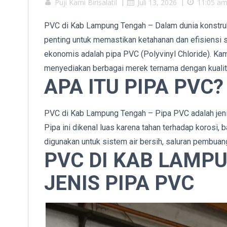
Puji Kami Birisalatil
|
Juli 13, 2026
|
11:05 a
PVC di Kab Lampung Tengah – Dalam dunia konstruksi 
penting untuk memastikan ketahanan dan efisiensi sis
ekonomis adalah pipa PVC (Polyvinyl Chloride). Kam
menyediakan berbagai merek ternama dengan kualita
APA ITU PIPA PVC?
PVC di Kab Lampung Tengah – Pipa PVC adalah jenis 
Pipa ini dikenal luas karena tahan terhadap korosi, 
digunakan untuk sistem air bersih, saluran pembuangan
PVC DI KAB LAMPU
JENIS PIPA PVC