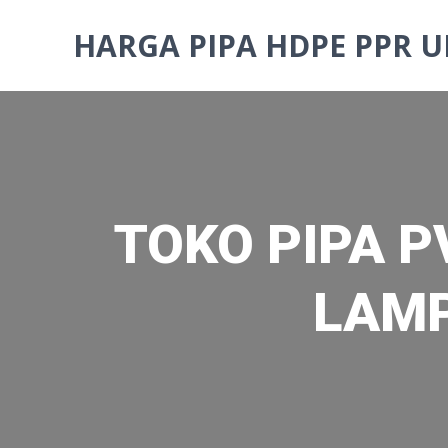
Skip
to
HARGA PIPA HDPE PPR U
content
TOKO PIPA P
LAMP