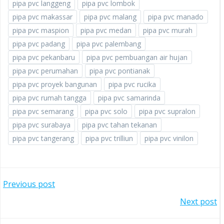
pipa pvc langgeng
pipa pvc lombok
pipa pvc makassar
pipa pvc malang
pipa pvc manado
pipa pvc maspion
pipa pvc medan
pipa pvc murah
pipa pvc padang
pipa pvc palembang
pipa pvc pekanbaru
pipa pvc pembuangan air hujan
pipa pvc perumahan
pipa pvc pontianak
pipa pvc proyek bangunan
pipa pvc rucika
pipa pvc rumah tangga
pipa pvc samarinda
pipa pvc semarang
pipa pvc solo
pipa pvc supralon
pipa pvc surabaya
pipa pvc tahan tekanan
pipa pvc tangerang
pipa pvc trilliun
pipa pvc vinilon
POST
Previous post
POST
Next post
NAVIGATION