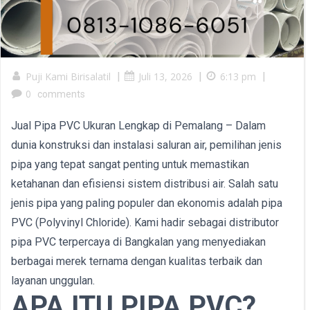
Puji Kami Birisalatil
|
Juli 13, 2026
|
6:13 pm
|
0
comments
Jual Pipa PVC Ukuran Lengkap di Pemalang – Dalam
dunia konstruksi dan instalasi saluran air, pemilihan jenis
pipa yang tepat sangat penting untuk memastikan
ketahanan dan efisiensi sistem distribusi air. Salah satu
jenis pipa yang paling populer dan ekonomis adalah pipa
PVC (Polyvinyl Chloride). Kami hadir sebagai distributor
pipa PVC terpercaya di Bangkalan yang menyediakan
berbagai merek ternama dengan kualitas terbaik dan
layanan unggulan.
APA ITU PIPA PVC?