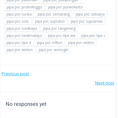
pipa pvc probolinggo
pipa pvc purwokerto
pipa pvc rucika
pipa pvc semarang
pipa pvc sidoarjo
pipa pvc solo
pipa pvc supralon
pipa pvc supramas
pipa pvc surabaya
pipa pvc tangerang
pipa pvc tasikmalaya
pipa pvc tipe aw
pipa pvc tipe c
pipa pvc tipe d
pipa pvc trilliun
pipa pvc vinilon
pipa pvc winlon
pipa pvc wonogiri
POST
Previous post
POST
Next post
NAVIGATION
NAVIGATION
No responses yet