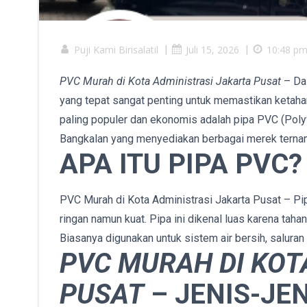
Puji Kami Birisalatil
|
Juli 15, 2026
|
10:48 p
PVC Murah di Kota Administrasi Jakarta Pusat
– Dal
yang tepat sangat penting untuk memastikan ketahana
paling populer dan ekonomis adalah pipa PVC (Polyvi
Bangkalan yang menyediakan berbagai merek ternama
APA ITU PIPA PVC?
PVC Murah di Kota Administrasi Jakarta Pusat – Pipa
ringan namun kuat. Pipa ini dikenal luas karena taha
Biasanya digunakan untuk sistem air bersih, saluran 
PVC MURAH DI KOT
PUSAT
– JENIS-JEN