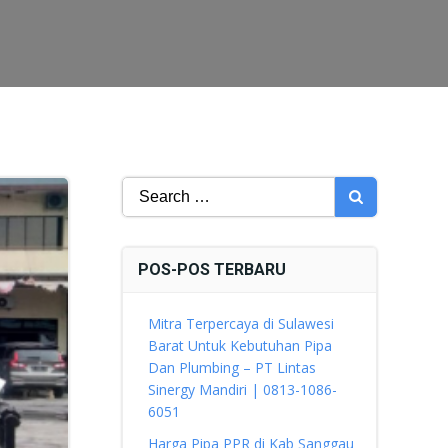
Search
for:
POS-POS TERBARU
Mitra Terpercaya di Sulawesi
Barat Untuk Kebutuhan Pipa
Dan Plumbing – PT Lintas
Sinergy Mandiri | 0813-1086-
6051
Harga Pipa PPR di Kab Sanggau