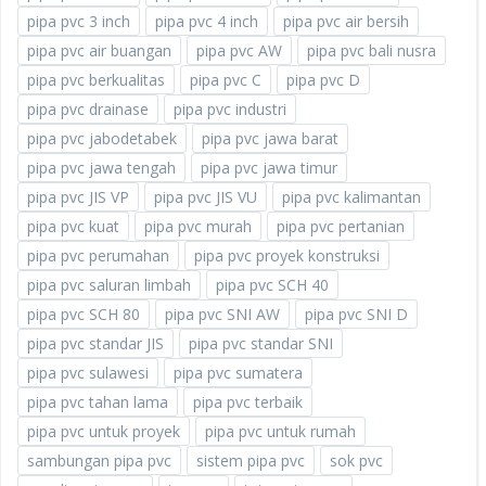
pipa pvc 3 inch
pipa pvc 4 inch
pipa pvc air bersih
pipa pvc air buangan
pipa pvc AW
pipa pvc bali nusra
pipa pvc berkualitas
pipa pvc C
pipa pvc D
pipa pvc drainase
pipa pvc industri
pipa pvc jabodetabek
pipa pvc jawa barat
pipa pvc jawa tengah
pipa pvc jawa timur
pipa pvc JIS VP
pipa pvc JIS VU
pipa pvc kalimantan
pipa pvc kuat
pipa pvc murah
pipa pvc pertanian
pipa pvc perumahan
pipa pvc proyek konstruksi
pipa pvc saluran limbah
pipa pvc SCH 40
pipa pvc SCH 80
pipa pvc SNI AW
pipa pvc SNI D
pipa pvc standar JIS
pipa pvc standar SNI
pipa pvc sulawesi
pipa pvc sumatera
pipa pvc tahan lama
pipa pvc terbaik
pipa pvc untuk proyek
pipa pvc untuk rumah
sambungan pipa pvc
sistem pipa pvc
sok pvc