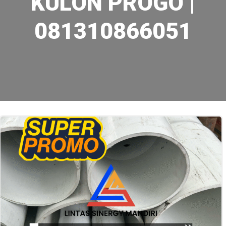
KULON PROGO |
081310866051