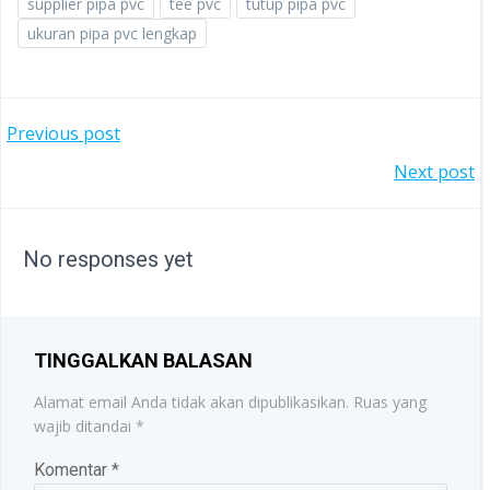
supplier pipa pvc
tee pvc
tutup pipa pvc
ukuran pipa pvc lengkap
POST
Previous post
POST
Next post
NAVIGATION
NAVIGATION
No responses yet
TINGGALKAN BALASAN
Alamat email Anda tidak akan dipublikasikan.
Ruas yang
wajib ditandai
*
Komentar
*