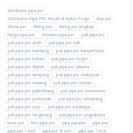
distributor pipa pvc
Distributor Pipa PVC Murah di Kulon Progo
dop pvc
elbow pvc
fitting pvc
fitting pvc lengkap
harga pipa pvc
instalasi pipa pvc
jual pipa pvc
jual pipa pvc aceh
jual pipa pvc bali
jual pipa pvc bandung
jual pipa pvc banjarmasin
jual pipa pvc bekasi
jual pipa pvc bogor
jual pipa pvc depok
jual pipa pvc jakarta
jual pipa pvc lampung
jual pipa pvc makassar
jual pipa pvc malang
jual pipa pvc medan
jual pipa pvc palembang
jual pipa pvc pekanbaru
jual pipa pvc pontianak
jual pipa pvc semarang
jual pipa pvc solo
jual pipa pvc surabaya
jual pipa pvc tangerang
jual pipa pvc yogyakarta
knee pvc
lem pipa pvc
pipa paralon
pipa pvc
pipa pvc 1 inch
pipa pvc ½ inch
pipa pvc 2 inch