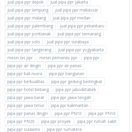
jual pipa ppr depok
jual pipa ppr jakarta
jual pipa ppr lampung
jual pipa ppr makassar
jual pipa ppr malang
jual pipa ppr medan
jual pipa ppr palembang
jual pipa ppr pekanbaru
jual pipa ppr pontianak
jual pipa ppr semarang
jual pipa ppr solo
jual pipa ppr surabaya
jual pipa ppr tangerang
jual pipa ppr yogyakarta
mesin las ppr
mesin pemanas ppr
pipa ppr
pipa ppr air dingin
pipa ppr air panas
pipa ppr bali nusra
pipa ppr bangunan
pipa ppr berkualitas
pipa ppr gedung bertingkat
pipa ppr hotel bintang
pipa ppr jabodetabek
pipa ppr jawa barat
pipa ppr jawa tengah
pipa ppr jawa timur
pipa ppr kalimantan
pipa ppr panas dingin
pipa ppr PN10
pipa ppr PN16
pipa ppr PN20
pipa ppr proyek
pipa ppr rumah sakit
pipa ppr sulawesi
pipa ppr sumatera