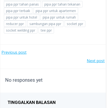
pipa ppr tahan panas
pipa ppr tahan tekanan
pipa ppr terbaik
pipa ppr untuk apartemen
pipa ppr untuk hotel
pipa ppr untuk rumah
reducer ppr
sambungan pipa ppr
socket ppr
socket welding ppr
tee ppr
POST
Previous post
POST
Next post
NAVIGATION
NAVIGATION
No responses yet
TINGGALKAN BALASAN